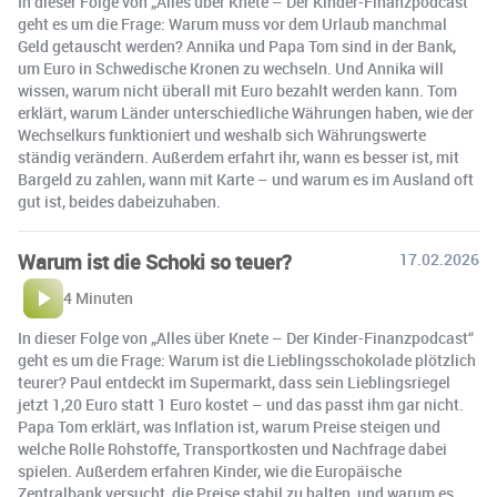
In dieser Folge von „Alles über Knete – Der Kinder-Finanzpodcast“
geht es um die Frage: Warum muss vor dem Urlaub manchmal
Geld getauscht werden? Annika und Papa Tom sind in der Bank,
um Euro in Schwedische Kronen zu wechseln. Und Annika will
wissen, warum nicht überall mit Euro bezahlt werden kann. Tom
erklärt, warum Länder unterschiedliche Währungen haben, wie der
Wechselkurs funktioniert und weshalb sich Währungswerte
ständig verändern. Außerdem erfahrt ihr, wann es besser ist, mit
Bargeld zu zahlen, wann mit Karte – und warum es im Ausland oft
gut ist, beides dabeizuhaben.
Warum ist die Schoki so teuer?
17.02.2026
4 Minuten
In dieser Folge von „Alles über Knete – Der Kinder-Finanzpodcast“
geht es um die Frage: Warum ist die Lieblingsschokolade plötzlich
teurer? Paul entdeckt im Supermarkt, dass sein Lieblingsriegel
jetzt 1,20 Euro statt 1 Euro kostet – und das passt ihm gar nicht.
Papa Tom erklärt, was Inflation ist, warum Preise steigen und
welche Rolle Rohstoffe, Transportkosten und Nachfrage dabei
spielen. Außerdem erfahren Kinder, wie die Europäische
Zentralbank versucht, die Preise stabil zu halten, und warum es