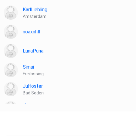
KarlLiebling
Amsterdam
noaxnhll
LunaPuna
Simai
Freilassing
JuHoster
Bad Soden
vivo
Stuttgart
vtqac8dj
Thedinghausen