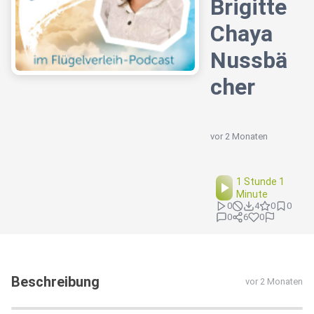
Brigitte
Chaya
Nussbä
cher
vor 2 Monaten
1 Stunde 1
Minute
0
4
0
0
0
6
0
Beschreibung
vor 2 Monaten