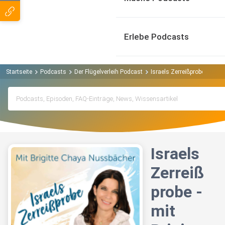
Erlebe Podcasts
Startseite
Podcasts
Der Flügelverleih Podcast
Israels Zerreißprobe - mit 
Israels
Zerreiß
probe -
mit