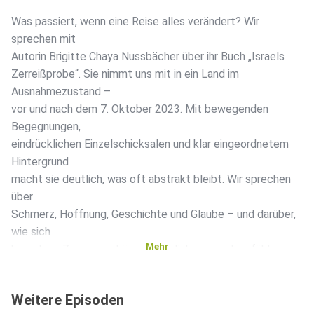
Was passiert, wenn eine Reise alles verändert? Wir
sprechen mit
Autorin Brigitte Chaya Nussbächer über ihr Buch „Israels
Zerreißprobe“. Sie nimmt uns mit in ein Land im
Ausnahmezustand –
vor und nach dem 7. Oktober 2023. Mit bewegenden
Begegnungen,
eindrücklichen Einzelschicksalen und klar eingeordnetem
Hintergrund
macht sie deutlich, was oft abstrakt bleibt. Wir sprechen
über
Schmerz, Hoffnung, Geschichte und Glaube – und darüber,
wie sich
Mehr
komplexe Zusammenhänge plötzlich ganz nah anfühlen.
Hosted on Acast. See acast.com/privacy for more
Weitere Episoden
information.