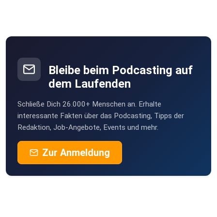
Wolfgerd
Willstätt
sanetta
Also, was kannst du tun? Heute habe ich dir dieÜbung an
einen
Bleibe beim Podcasting auf
physischen Ort platziert. An einen Sonnenaufgang oder
dem Laufenden
einenSonnenuntergang. Du wirst erstaunt sein, wie sich
deine
Schließe Dich 26.000+ Menschen an. Erhalte
Energie verändert undwie viel Frieden du in dir finden
interessante Fakten über das Podcasting, Tipps der
Redaktion, Job-Angebote, Events und mehr.
kannst.
Diesem Thema
Zur Anmeldung