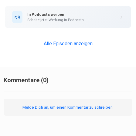
wenn
wir doch alleMenschen aus dieser einen Energie der Liebe
In Podcasts werben
stammen,
Schalte jetzt Werbung in Podcasts.
dann müssen wirzwangsläufig glücklich sein. Das geht gar
nicht
anders. Denn Energie kenn keineUnterschiede. Und
Alle Episoden anzeigen
unglücklich wäre
ein Unterschied zu Glücklich.
Kommentare (0)
Du entscheidest dich jeden Tag, jede Stunde, jede
Melde Dich an, um einen Kommentar zu schreiben.
Minute,jede
Sekunde zwischen dieser Todesliste der Schuld oder
deinem
glücklichenSein. Dein Ego hantiert mit der Todesliste