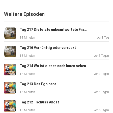
Weitere Episoden
Kennst du diese "ich kann dir nicht verzeihenListe"? Diese
Todesliste, auf der immer etwas stirbt Doch was, wenn
Tag 217 Die letzte unbeantwortete Frage.
ichdir
14 Minuten
vor 1 Tag
sage, dass es einen Weg gibt, diese Last loszulassen und
zu
Tag 216 Vernünftig oder verrückt
innererFreiheit zu gelangen?
13 Minuten
vor 2 Tagen
Tag 214 Wo ist dieses nach Innen sehen
13 Minuten
vor 4 Tagen
Tag 213 Das Ego bebt
Schau mal, wir alle tragen diese Liste in uns. Vielleichtliegt
16 Minuten
vor 5 Tagen
es
Tag 212 Tschüss Angst
an einer vermeintlich vernachlässigten Kindheitserfahrung
oderungelösten Beziehungskrisen. Doch hier ist die Sache:
13 Minuten
vor 6 Tagen