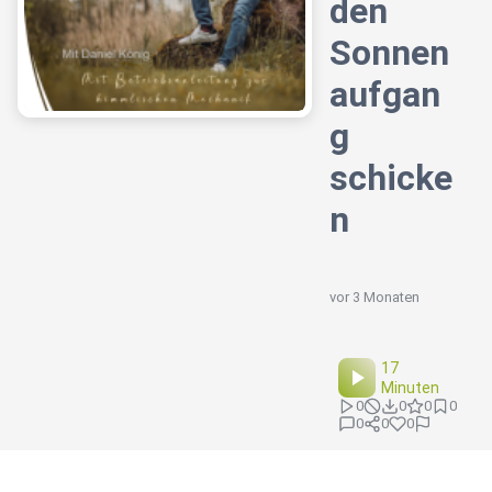
den
Sonnen
aufgan
g
schicke
n
vor 3 Monaten
17
Minuten
0
0
0
0
0
0
0