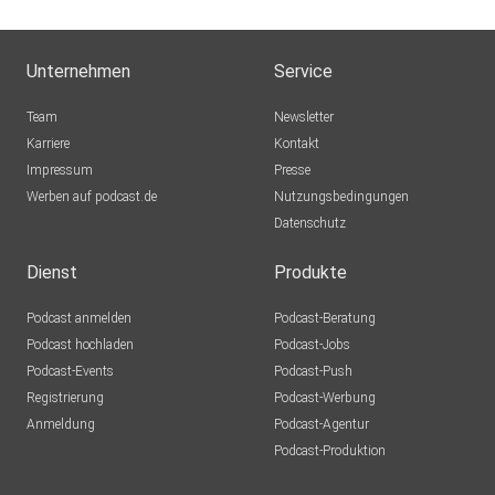
Unternehmen
Service
Team
Newsletter
Karriere
Kontakt
Impressum
Presse
Werben auf podcast.de
Nutzungsbedingungen
Datenschutz
Dienst
Produkte
Podcast anmelden
Podcast-Beratung
Podcast hochladen
Podcast-Jobs
Podcast-Events
Podcast-Push
Registrierung
Podcast-Werbung
Anmeldung
Podcast-Agentur
Podcast-Produktion