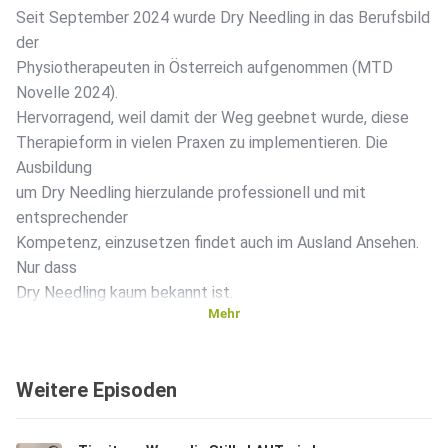
Seit September 2024 wurde Dry Needling in das Berufsbild
der
Physiotherapeuten in Österreich aufgenommen (MTD
Novelle 2024).
Hervorragend, weil damit der Weg geebnet wurde, diese
Therapieform in vielen Praxen zu implementieren. Die
Ausbildung
um Dry Needling hierzulande professionell und mit
entsprechender
Kompetenz, einzusetzen findet auch im Ausland Ansehen.
Nur dass
Dry Needling kaum bekannt ist.
Mehr
Ich bin daher der Frage nachgegangen was sich hinter dem
Weitere Episoden
Begriff
versteckt. Wer hat das "Trockene Nadeln" erfunden und vor
allem -