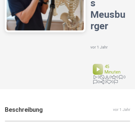
s
Meusbu
rger
vor 1 Jahr
45
Minuten
0
0
0
0
0
0
0
Beschreibung
vor 1 Jahr