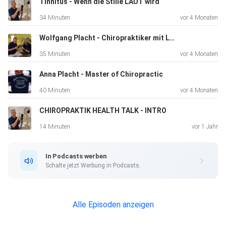
Tinnitus - Wenn die Stille LAUT wird
wozu ist es gut.
34 Minuten
vor 4 Monaten
Wolfgang Placht - Chiropraktiker mit Leidenschaft
Mathias Meusburger hat von den Besten in Europa gelernt,
35 Minuten
vor 4 Monaten
war
Instruktor im renommierten Institut von Christian Gröbli
Anna Placht - Master of Chiropractic
(DGSA,
40 Minuten
vor 4 Monaten
Schweiz) bevor er 2012 Dry Needling Austria gegründet
hat. Er ist
CHIROPRAKTIK HEALTH TALK - INTRO
der Experte auf diesem Gebiet, behandelt viele
14 Minuten
vor 1 Jahr
Spitzensportlern
in Europa und ist mit seinen Dry Needling Ausbildungen bis
In Podcasts werben
ins
Schalte jetzt Werbung in Podcasts.
nächste Jahr ausgebucht.
Alle Episoden anzeigen
Ich habe Mathias im Rahmen einer Ausbildungswoche in
Eisenstadt