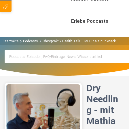
Erlebe Podcasts
Startseite
Podcasts
Chiropraktik Health Talk ... MEHR als nur knacksen Pod
Dry
Needlin
g - mit
Mathia