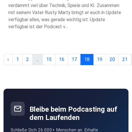
verdammt viel über Technik, Spiele und KI. Zusammen
mit seinem Vater Rusty Marty bringt er euch in Update
verfügbar alles, was gerade wichtig ist. Update
verfügbar ist der Podcast v...
‹
1
2
...
15
16
17
18
19
20
21
Bleibe beim Podcasting auf
dem Laufenden
Schließe Dich 26.000+ Menschen an. Erhalte