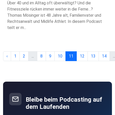
Über 40 und im Alltag oft überwältigt? Und die
Fitnessziele rücken immer weiter in die Ferne…?
Thomas Mösinger ist 48 Jahre alt, Familienvater und
Rechtsanwalt und Midlife Athlet. In diesem Podcast
teilt er m...
‹
1
2
...
8
9
10
11
12
13
14
..
Bleibe beim Podcasting auf
dem Laufenden