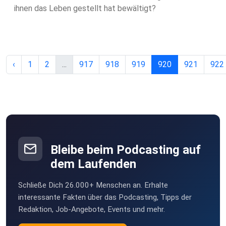
ihnen das Leben gestellt hat bewältigt?
‹
1
2
...
917
918
919
920
921
922
Bleibe beim Podcasting auf
dem Laufenden
Schließe Dich 26.000+ Menschen an. Erhalte
interessante Fakten über das Podcasting, Tipps der
Redaktion, Job-Angebote, Events und mehr.