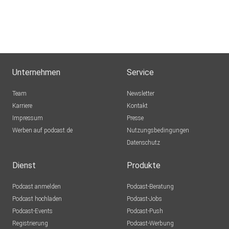
Unternehmen
Service
Team
Newsletter
Karriere
Kontakt
Impressum
Presse
Werben auf podcast.de
Nutzungsbedingungen
Datenschutz
Dienst
Produkte
Podcast anmelden
Podcast-Beratung
Podcast hochladen
Podcast-Jobs
Podcast-Events
Podcast-Push
Registrierung
Podcast-Werbung