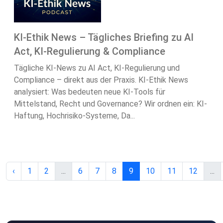
KI-Ethik News – Tägliches Briefing zu AI
Act, KI-Regulierung & Compliance
Tägliche KI-News zu AI Act, KI-Regulierung und
Compliance – direkt aus der Praxis. KI-Ethik News
analysiert: Was bedeuten neue KI-Tools für
Mittelstand, Recht und Governance? Wir ordnen ein: KI-
Haftung, Hochrisiko-Systeme, Da...
‹
1
2
...
6
7
8
9
10
11
12
...