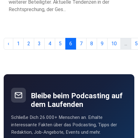
weiterer Beteiligter. Aktuelle Tendenzen in der
Rechtsprechung, der Ges...
‹
1
2
3
4
5
6
7
8
9
10
...
5
Bleibe beim Podcasting auf
dem Laufenden
Schließe Dich 26.000+ Menschen an. Erhalte
interessante Fakten über das Podcasting, Tipps der
Redaktion, Job-Angebote, Events und mehr.