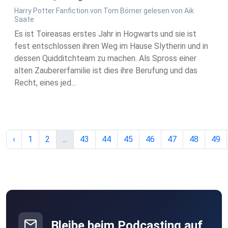
Harry Potter Fanfiction von Tom Börner gelesen von Aik
Saate
Es ist Toireasas erstes Jahr in Hogwarts und sie ist
fest entschlossen ihren Weg im Hause Slytherin und in
dessen Quidditchteam zu machen. Als Spross einer
alten Zaubererfamilie ist dies ihre Berufung und das
Recht, eines jed...
‹
1
2
...
43
44
45
46
47
48
49
Bleibe beim Podcasting auf