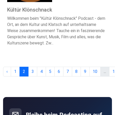
Kültür Klönschnack
Willkommen beim "Kültür Klönschnack" Podcast - dem
Ort, an dem Kultur und Klatsch auf unterhaltsame
Weise zusammenkommen! Tauche ein in faszinierende
Gespräche über Kunst, Musik, Film und alles, was die
Kulturszene bewegt. Zw...
‹
1
2
3
4
5
6
7
8
9
10
...
1