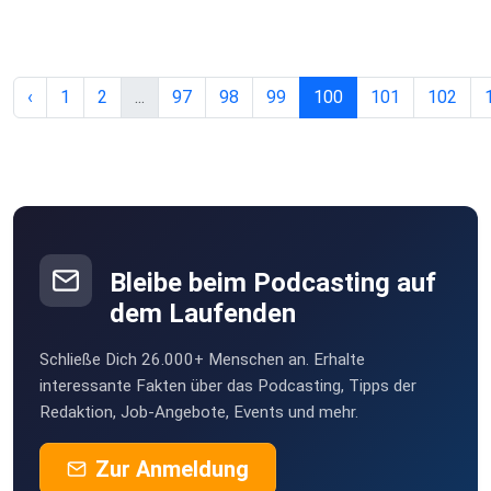
‹
1
2
...
97
98
99
100
101
102
Bleibe beim Podcasting auf
dem Laufenden
Schließe Dich 26.000+ Menschen an. Erhalte
interessante Fakten über das Podcasting, Tipps der
Redaktion, Job-Angebote, Events und mehr.
Zur Anmeldung