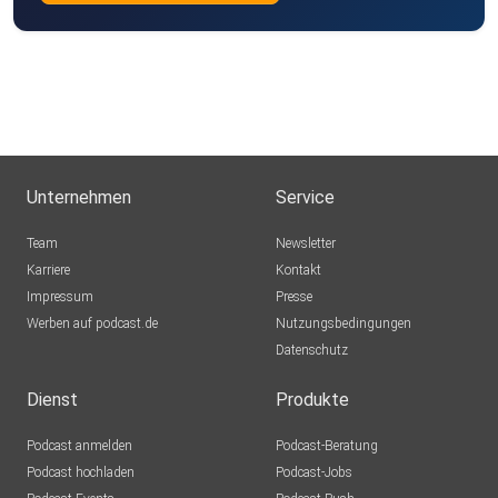
Unternehmen
Service
Team
Newsletter
Karriere
Kontakt
Impressum
Presse
Werben auf podcast.de
Nutzungsbedingungen
Datenschutz
Dienst
Produkte
Podcast anmelden
Podcast-Beratung
Podcast hochladen
Podcast-Jobs