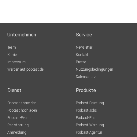
Unternehmen
Service
Team
Newsletter
Karriere
Kontakt
Impressum
Presse
Werben auf podcast.de
Nutzungsbedingungen
Datenschutz
Dienst
Produkte
Podcast anmelden
Podcast-Beratung
Podcast hochladen
Podcast-Jobs
Podcast-Events
Podcast-Push
Registrierung
Podcast-Werbung
Anmeldung
Podcast-Agentur