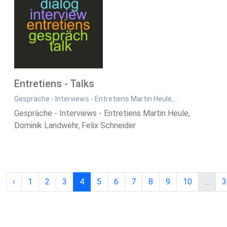
Entretiens - Talks
Gespräche - Interviews - Entretiens Martin Heule,…
Gespräche - Interviews - Entretiens Martin Heule,
Dominik Landwehr, Felix Schneider
‹
1
2
3
4
5
6
7
8
9
10
...
3