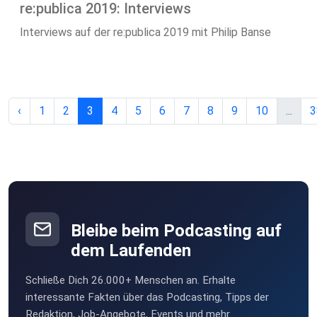
re:publica 2019: Interviews
Interviews auf der re:publica 2019 mit Philip Banse
‹
1
2
3
4
5
6
7
8
9
10
...
3
Bleibe beim Podcasting auf
dem Laufenden
Schließe Dich 26.000+ Menschen an. Erhalte
interessante Fakten über das Podcasting, Tipps der
Redaktion, Job-Angebote, Events und mehr.