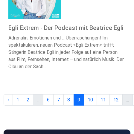
Egli Extrem - Der Podcast mit Beatrice Egli
Adrenalin, Emotionen und ... Überraschungen! Im
spektakulären, neuen Podcast »Egli Extrem« trifft
Sängerin Beatrice Egli in jeder Folge auf eine Person
aus Film, Fernsehen, Internet – und natürlich Musik. Der
Clou an der Sach...
‹
1
2
...
6
7
8
9
10
11
12
...