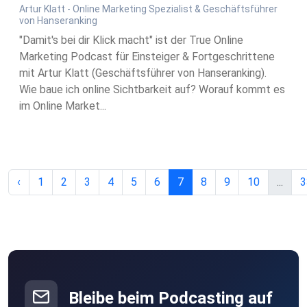
Artur Klatt - Online Marketing Spezialist & Geschäftsführer
von Hanseranking
"Damit's bei dir Klick macht" ist der True Online
Marketing Podcast für Einsteiger & Fortgeschrittene
mit Artur Klatt (Geschäftsführer von Hanseranking).
Wie baue ich online Sichtbarkeit auf? Worauf kommt es
im Online Market...
‹
1
2
3
4
5
6
7
8
9
10
...
3
Bleibe beim Podcasting auf