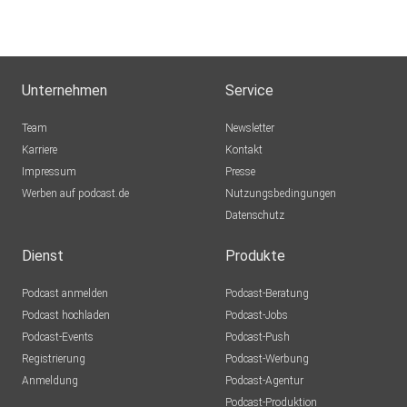
Unternehmen
Service
Team
Newsletter
Karriere
Kontakt
Impressum
Presse
Werben auf podcast.de
Nutzungsbedingungen
Datenschutz
Dienst
Produkte
Podcast anmelden
Podcast-Beratung
Podcast hochladen
Podcast-Jobs
Podcast-Events
Podcast-Push
Registrierung
Podcast-Werbung
Anmeldung
Podcast-Agentur
Podcast-Produktion