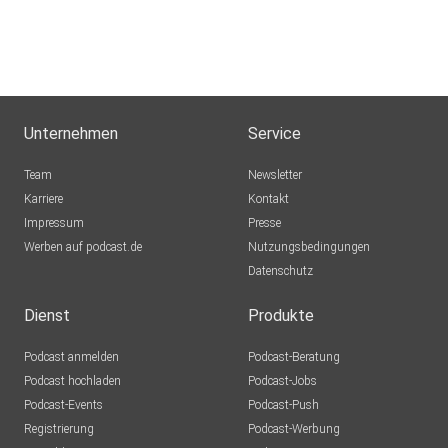
Unternehmen
Service
Team
Newsletter
Karriere
Kontakt
Impressum
Presse
Werben auf podcast.de
Nutzungsbedingungen
Datenschutz
Dienst
Produkte
Podcast anmelden
Podcast-Beratung
Podcast hochladen
Podcast-Jobs
Podcast-Events
Podcast-Push
Registrierung
Podcast-Werbung