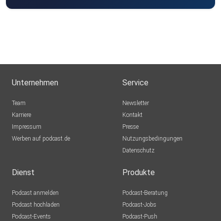
Unternehmen
Service
Team
Newsletter
Karriere
Kontakt
Impressum
Presse
Werben auf podcast.de
Nutzungsbedingungen
Datenschutz
Dienst
Produkte
Podcast anmelden
Podcast-Beratung
Podcast hochladen
Podcast-Jobs
Podcast-Events
Podcast-Push