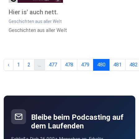
Hier is' auch nett.
Geschichten aus aller Welt
Geschichten aus aller Welt
‹
1
2
...
477
478
479
480
481
482
Bleibe beim Podcasting auf
dem Laufenden