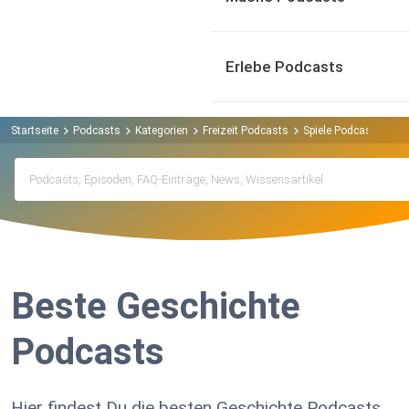
Erlebe Podcasts
Startseite
Podcasts
Kategorien
Freizeit Podcasts
Spiele Podcasts
Ge
Beste Geschichte
Podcasts
Hier findest Du die besten Geschichte Podcasts