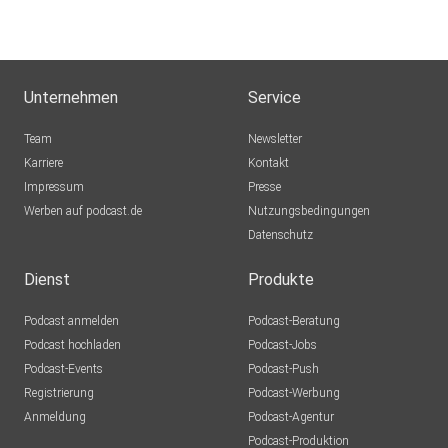
Unternehmen
Service
Team
Newsletter
Karriere
Kontakt
Impressum
Presse
Werben auf podcast.de
Nutzungsbedingungen
Datenschutz
Dienst
Produkte
Podcast anmelden
Podcast-Beratung
Podcast hochladen
Podcast-Jobs
Podcast-Events
Podcast-Push
Registrierung
Podcast-Werbung
Anmeldung
Podcast-Agentur
Podcast-Produktion