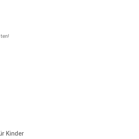
nten!
ür Kinder