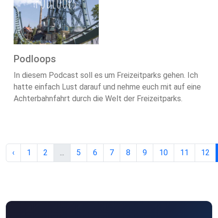
Podloops
In diesem Podcast soll es um Freizeitparks gehen. Ich
hatte einfach Lust darauf und nehme euch mit auf eine
Achterbahnfahrt durch die Welt der Freizeitparks.
‹
1
2
...
5
6
7
8
9
10
11
12