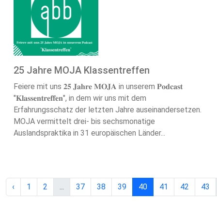
25 Jahre MOJA Klassentreffen
Feiere mit uns 𝟐𝟓 𝐉𝐚𝐡𝐫𝐞 𝐌𝐎𝐉𝐀 in unserem 𝐏𝐨𝐝𝐜𝐚𝐬𝐭
"𝐊𝐥𝐚𝐬𝐬𝐞𝐧𝐭𝐫𝐞𝐟𝐟𝐞𝐧", in dem wir uns mit dem
Erfahrungsschatz der letzten Jahre auseinandersetzen.
MOJA vermittelt drei- bis sechsmonatige
Auslandspraktika in 31 europäischen Länder...
‹
1
2
...
37
38
39
40
41
42
43