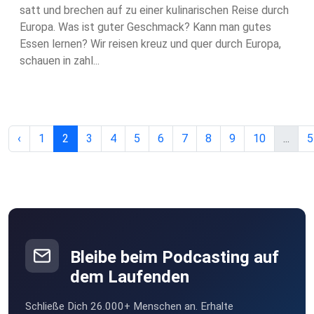
satt und brechen auf zu einer kulinarischen Reise durch
Europa. Was ist guter Geschmack? Kann man gutes
Essen lernen? Wir reisen kreuz und quer durch Europa,
schauen in zahl...
‹
1
2
3
4
5
6
7
8
9
10
...
5
Bleibe beim Podcasting auf
dem Laufenden
Schließe Dich 26.000+ Menschen an. Erhalte