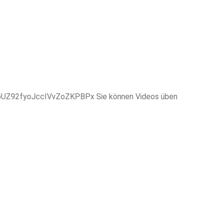
ZbUZ92fyoJccIVvZoZKPBPx Sie können Videos üben