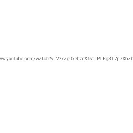
s://www.youtube.com/watch?v=VzxZg0xehzo&list=PLBg8T7p7Xb