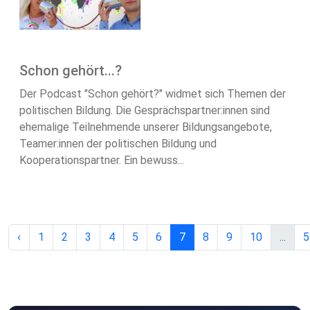
Schon gehört...?
Der Podcast "Schon gehört?" widmet sich Themen der
politischen Bildung. Die Gesprächspartner:innen sind
ehemalige Teilnehmende unserer Bildungsangebote,
Teamer:innen der politischen Bildung und
Kooperationspartner. Ein bewuss...
‹
1
2
3
4
5
6
7
8
9
10
...
5