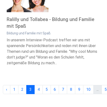
Ralilly und Tollabea - Bildung und Familie
mit Spaß
Bildung und Familie mit Spaß
In unserem Interview-Podcast treffen wir uns mit
spannende Persönlichkeiten und reden mit ihnen über
Themen rund um Bildung und Familie. "Why cool Moms
don’t judge?" und "Woran es den Schulen fehlt,
zeitgemäße Bildung zu mach...
‹
1
2
3
4
5
6
7
8
9
10
...
5