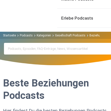
Erlebe Podcasts
Startseite
Podcasts
Kategorien
Gesellschaft Podcasts
Beziehungen P
Beste Beziehungen
Podcasts
Hier findest Du die besten Beziehungen Podcasts