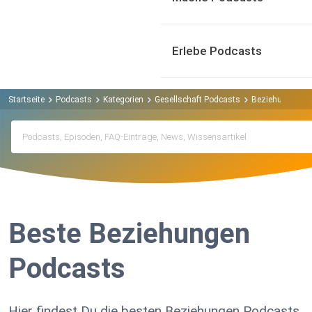
Erlebe Podcasts
Startseite
Podcasts
Kategorien
Gesellschaft Podcasts
Beziehungen P
Beste Beziehungen
Podcasts
Hier findest Du die besten Beziehungen Podcasts