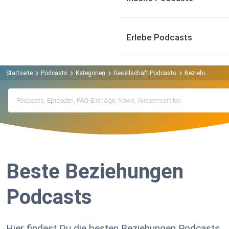
Erlebe Podcasts
Startseite
Podcasts
Kategorien
Gesellschaft Podcasts
Beziehungen P
Beste Beziehungen
Podcasts
Hier findest Du die besten Beziehungen Podcasts