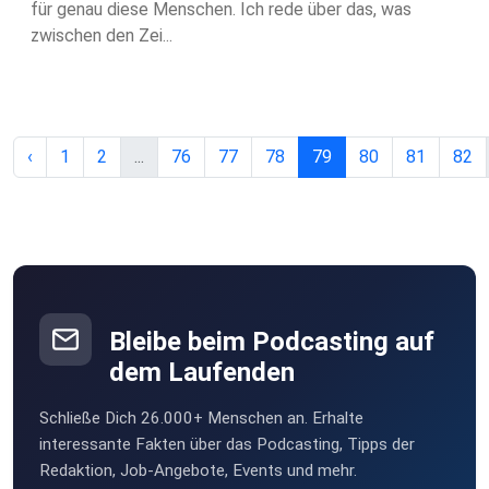
für genau diese Menschen. Ich rede über das, was
zwischen den Zei...
‹
1
2
...
76
77
78
79
80
81
82
Bleibe beim Podcasting auf
dem Laufenden
Schließe Dich 26.000+ Menschen an. Erhalte
interessante Fakten über das Podcasting, Tipps der
Redaktion, Job-Angebote, Events und mehr.