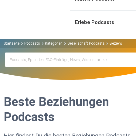
Erlebe Podcasts
Startseite
Podcasts
Kategorien
Gesellschaft Podcasts
Beziehungen P
Beste Beziehungen
Podcasts
Hier findest Du die besten Beziehungen Podcasts