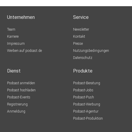
Unternehmen
Service
Team
Newsletter
Karriere
Kontakt
Impressum
Presse
Werben auf podcast.de
Nutzungsbedingungen
Datenschutz
Dienst
Produkte
Podcast anmelden
Podcast-Beratung
Podcast hochladen
Podcast-Jobs
Podcast-Events
Podcast-Push
Registrierung
Podcast-Werbung
Anmeldung
Podcast-Agentur
Podcast-Produktion