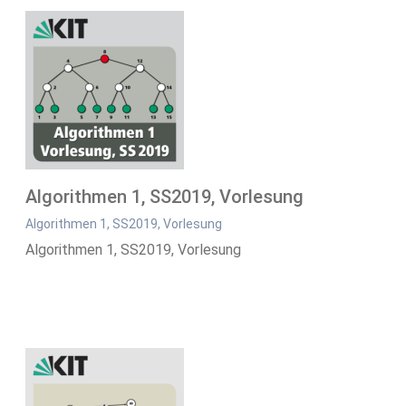
Algorithmen 1, SS2019, Vorlesung
Algorithmen 1, SS2019, Vorlesung
Algorithmen 1, SS2019, Vorlesung