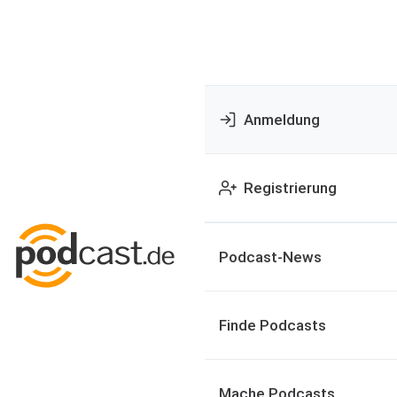
Anmeldung
Registrierung
Podcast-News
Finde Podcasts
Mache Podcasts