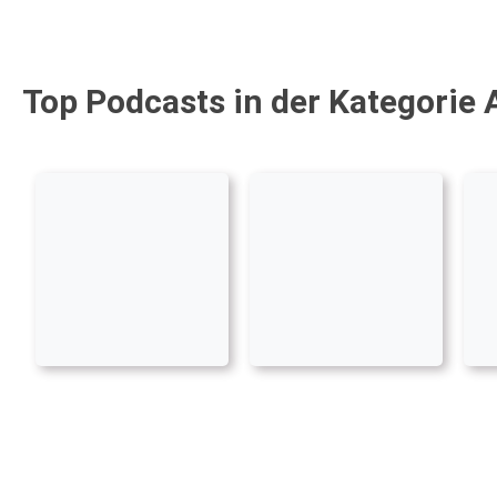
Top Podcasts in der Kategorie