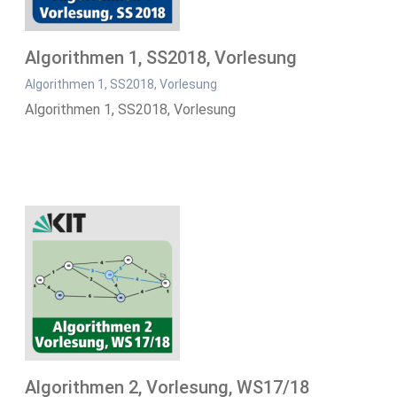
Algorithmen 1, SS2018, Vorlesung
Algorithmen 1, SS2018, Vorlesung
Algorithmen 1, SS2018, Vorlesung
Algorithmen 2, Vorlesung, WS17/18