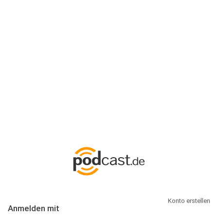
Anmeldung
Hallo Podcast-Hörer! Melde dich hier an. Dich erwarten 1 Million
abonnierbare Podcasts und alles, was Du rund um Podcasting
wissen musst.
Konto erstellen
Anmelden mit