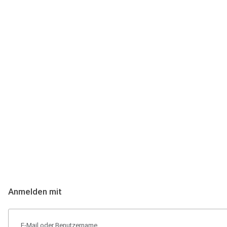
Anmeldung
Hallo Podcast-Hörer! Melde dich hier an. Dich erwarten 1 Million 
Anmelden mit