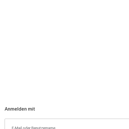
Anmeldung
Hallo Podcast-Hörer! Melde dich hier an. Dich erwarten 1 Million 
Anmelden mit