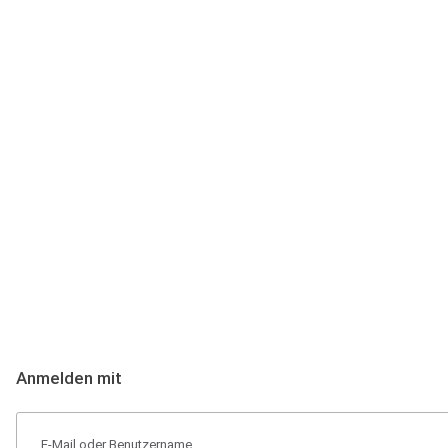
Anmeldung
Hallo Podcast-Hörer! Melde dich hier an. Dich erwarten 1 Million 
Anmelden mit