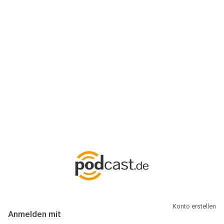
Anmeldung
Hallo Podcast-Hörer! Melde dich hier an. Dich erwarten 1 Million
abonnierbare Podcasts und alles, was Du rund um Podcasting
wissen musst.
Konto erstellen
Anmelden mit