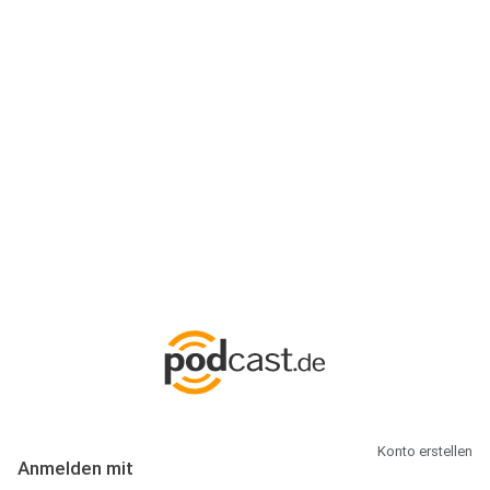
Anmeldung
Hallo Podcast-Hörer! Melde dich hier an. Dich erwarten 1 Million
abonnierbare Podcasts und alles, was Du rund um Podcasting
wissen musst.
Konto erstellen
Anmelden mit