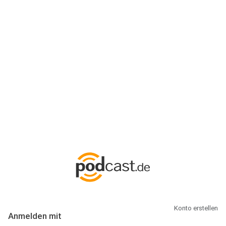
Anmeldung
Hallo Podcast-Hörer! Melde dich hier an. Dich erwarten 1 Million
abonnierbare Podcasts und alles, was Du rund um Podcasting
wissen musst.
Konto erstellen
Anmelden mit