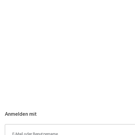
Anmeldung
Hallo Podcast-Hörer! Melde dich hier an. Dich erwarten 1 Million 
Anmelden mit