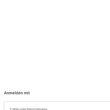
Anmeldung
Hallo Podcast-Hörer! Melde dich hier an. Dich erwarten 1 Million 
Anmelden mit