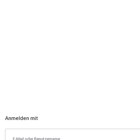
Anmeldung
Hallo Podcast-Hörer! Melde dich hier an. Dich erwarten 1 Million 
Anmelden mit