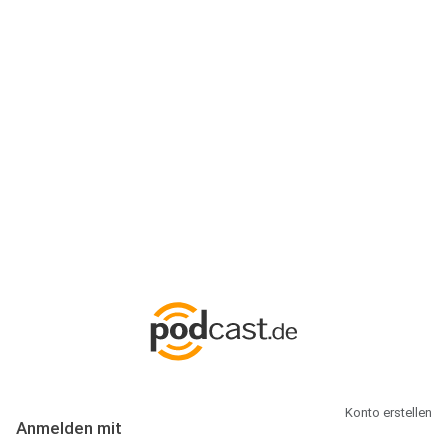
Anmeldung
Hallo Podcast-Hörer! Melde dich hier an. Dich erwarten 1 Million
abonnierbare Podcasts und alles, was Du rund um Podcasting
wissen musst.
Konto erstellen
Anmelden mit