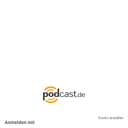
Anmeldung
Hallo Podcast-Hörer! Melde dich hier an. Dich erwarten 1 Million
abonnierbare Podcasts und alles, was Du rund um Podcasting
wissen musst.
Konto erstellen
Anmelden mit