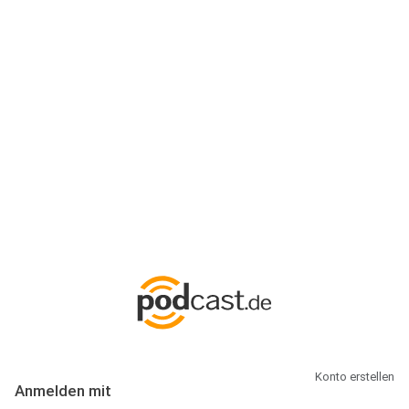
Anmeldung
Hallo Podcast-Hörer! Melde dich hier an. Dich erwarten 1 Million
abonnierbare Podcasts und alles, was Du rund um Podcasting
wissen musst.
Konto erstellen
Anmelden mit