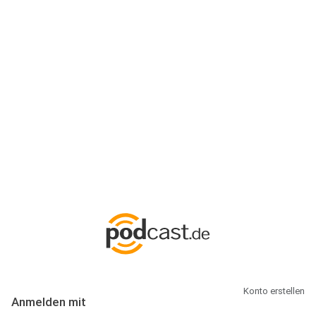
Anmeldung
Hallo Podcast-Hörer! Melde dich hier an. Dich erwarten 1 Million
abonnierbare Podcasts und alles, was Du rund um Podcasting
wissen musst.
Konto erstellen
Anmelden mit